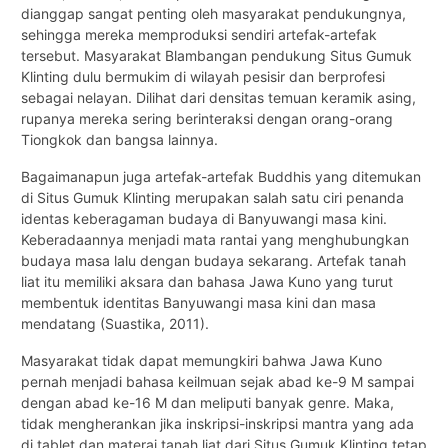
dianggap sangat penting oleh masyarakat pendukungnya,
sehingga mereka memproduksi sendiri artefak-artefak
tersebut. Masyarakat Blambangan pendukung Situs Gumuk
Klinting dulu bermukim di wilayah pesisir dan berprofesi
sebagai nelayan. Dilihat dari densitas temuan keramik asing,
rupanya mereka sering berinteraksi dengan orang-orang
Tiongkok dan bangsa lainnya.
Bagaimanapun juga artefak-artefak Buddhis yang ditemukan
di Situs Gumuk Klinting merupakan salah satu ciri penanda
identas keberagaman budaya di Banyuwangi masa kini.
Keberadaannya menjadi mata rantai yang menghubungkan
budaya masa lalu dengan budaya sekarang. Artefak tanah
liat itu memiliki aksara dan bahasa Jawa Kuno yang turut
membentuk identitas Banyuwangi masa kini dan masa
mendatang (Suastika, 2011).
Masyarakat tidak dapat memungkiri bahwa Jawa Kuno
pernah menjadi bahasa keilmuan sejak abad ke-9 M sampai
dengan abad ke-16 M dan meliputi banyak genre. Maka,
tidak mengherankan jika inskripsi-inskripsi mantra yang ada
di tablet dan materai tanah liat dari Situs Gumuk Klinting tetap