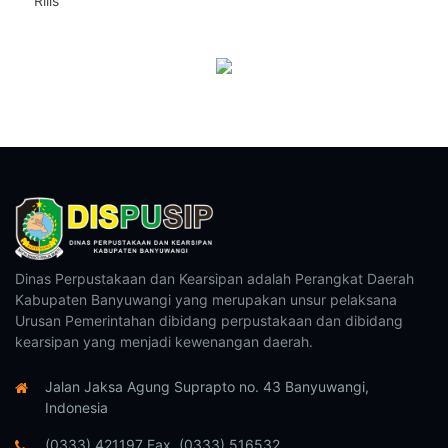
Rilis
Dinas Perpustakaan dan Kearsipan adalah Perangkat Daerah
Kabupaten Banyuwangi yang merupakan unsur pelaksana
Urusan Pemerintahan dibidang perpustakaan dan dibidang
kearsipan yang menjadi kewenangan daerah.
Jalan Jaksa Agung Suprapto no. 43 Banyuwangi,
Indonesia
(0333) 421197 Fax. (0333) 516532