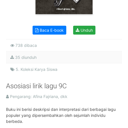
Baca E-book
Unduh
738 dibaca
35 diunduh
5. Koleksi Karya Siswa
Asosiasi lirik lagu 9C
Pengarang: Afina Fajriana, dkk
Buku ini berisi deskripsi dan interpretasi dari berbagai lagu
populer yang dipersembahkan oleh sejumlah individu
berbeda.