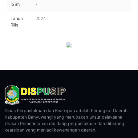
ISBN
-
Tahun
2024
Rilis
Dinas Perpustakaan dan Kearsipan adalah Perangkat Daerah
Kabupaten Banyuwangi yang merupakan unsur pelaksana
Urusan Pemerintahan dibidang perpustakaan dan dibidang
kearsipan yang menjadi kewenangan daerah.