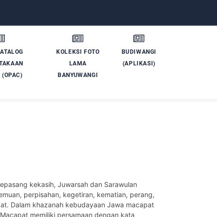
KATALOG
KOLEKSI FOTO
BUDIWANGI
TAKAAN
LAMA
(APLIKASI)
 (OPAC)
BANYUWANGI
epasang kekasih, Juwarsah dan Sarawulan
emuan, perpisahan, kegetiran, kematian, perang,
apat. Dalam khazanah kebudayaan Jawa macapat
n. Macapat memiliki persamaan dengan kata