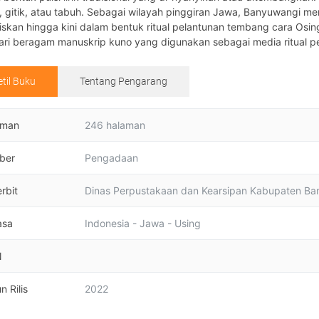
 gitik, atau tabuh. Sebagai wilayah pinggiran Jawa, Banyuwangi me
iskan hingga kini dalam bentuk ritual pelantunan tembang cara Osin
ari beragam manuskrip kuno yang digunakan sebagai media ritual 
etil Buku
Tentang Pengarang
aman
246 halaman
ber
Pengadaan
rbit
Dinas Perpustakaan dan Kearsipan Kabupaten B
asa
Indonesia - Jawa - Using
N
n Rilis
2022