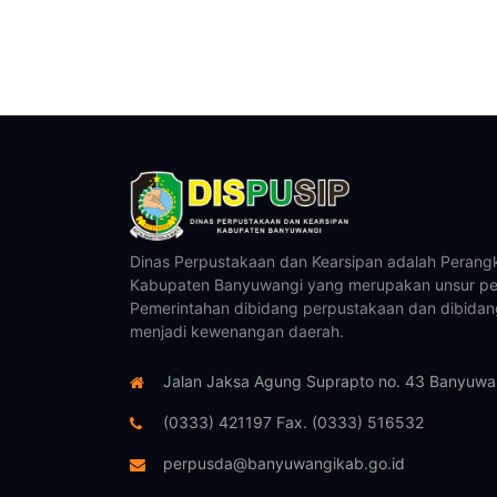
Dinas Perpustakaan dan Kearsipan adalah Perang
Kabupaten Banyuwangi yang merupakan unsur pe
Pemerintahan dibidang perpustakaan dan dibidan
menjadi kewenangan daerah.
Jalan Jaksa Agung Suprapto no. 43 Banyuwan
(0333) 421197 Fax. (0333) 516532
perpusda@banyuwangikab.go.id