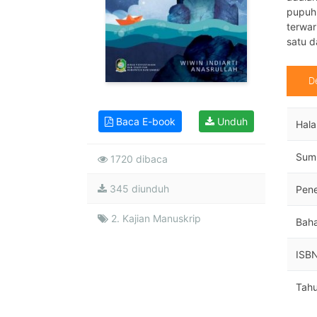
pupuh,
terwar
satu d
D
Baca E-book
Unduh
Hal
Sum
1720 dibaca
345 diunduh
Pene
2. Kajian Manuskrip
Bah
ISB
Tahu