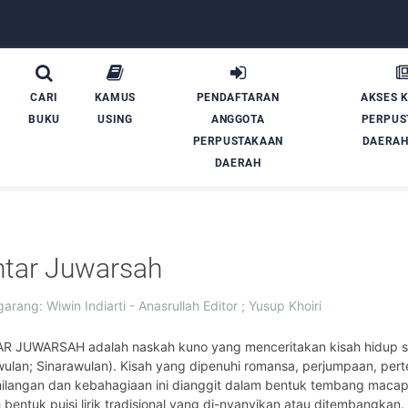
CARI
KAMUS
PENDAFTARAN
AKSES 
BUKU
USING
ANGGOTA
PERPUS
PERPUSTAKAAN
DAERAH
DAERAH
ntar Juwarsah
rang: Wiwin Indiarti - Anasrullah Editor ; Yusup Khoiri
R JUWARSAH adalah naskah kuno yang menceritakan kisah hidup s
ulan; Sinarawulan). Kisah yang dipenuhi romansa, perjumpaan, pert
ilangan dan kebahagiaan ini dianggit dalam bentuk tembang mac
 bentuk puisi lirik tradisional yang di-nyanyikan atau ditembangka