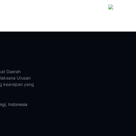
kat Daerah
laksana Urusan
g kearsipan yang
gi, Indonesia