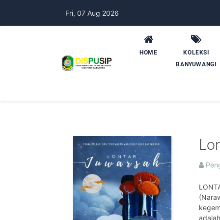
Fri, 07 Aug 2026
HOME
KOLEKSI
BANYUWANGI
Lo
Penga
LONTA
(Naraw
kegem
adalah