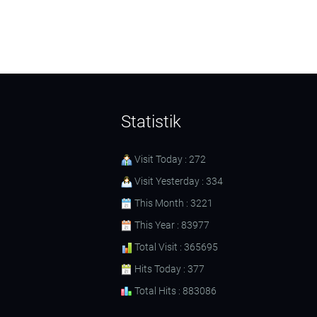
Statistik
Visit Today : 272
Visit Yesterday : 334
This Month : 3221
This Year : 83977
Total Visit : 365695
Hits Today : 377
Total Hits : 883086