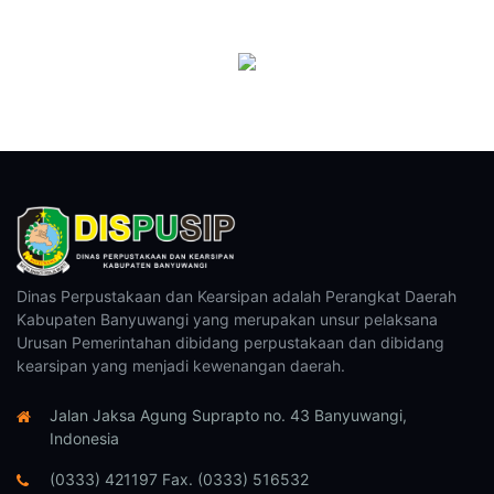
Dinas Perpustakaan dan Kearsipan adalah Perangkat Daerah
Kabupaten Banyuwangi yang merupakan unsur pelaksana
Urusan Pemerintahan dibidang perpustakaan dan dibidang
kearsipan yang menjadi kewenangan daerah.
Jalan Jaksa Agung Suprapto no. 43 Banyuwangi,
Indonesia
(0333) 421197 Fax. (0333) 516532