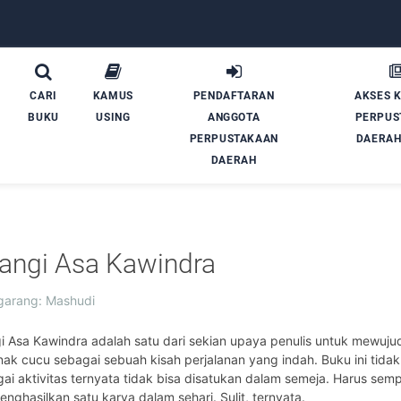
CARI
KAMUS
PENDAFTARAN
AKSES 
BUKU
USING
ANGGOTA
PERPUS
PERPUSTAKAAN
DAERAH
DAERAH
angi Asa Kawindra
arang: Mashudi
i Asa Kawindra adalah satu dari sekian upaya penulis untuk mewujud
nak cucu sebagai sebuah kisah perjalanan yang indah. Buku ini tidak 
ai aktivitas ternyata tidak bisa disatukan dalam semeja. Harus sem
enghasilkan satu karya dalam sehari. Sulit, ternyata.