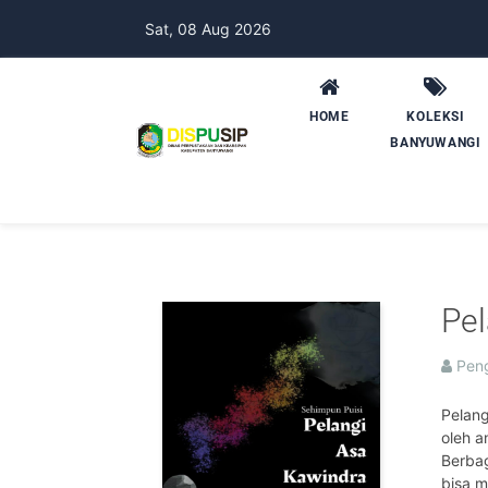
Sat, 08 Aug 2026
HOME
KOLEKSI
BANYUWANGI
Pel
Peng
Pelang
oleh a
Berbag
bisa m