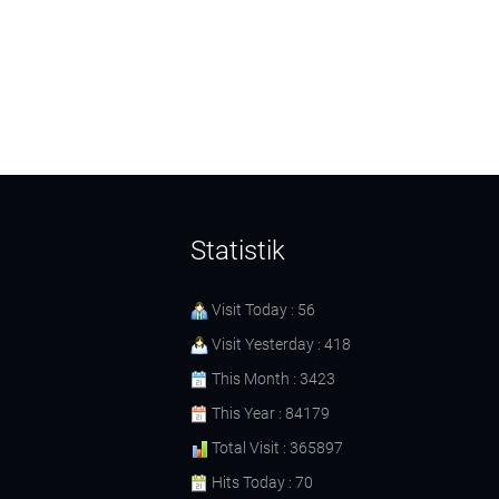
Statistik
Visit Today : 56
Visit Yesterday : 418
This Month : 3423
This Year : 84179
Total Visit : 365897
Hits Today : 70