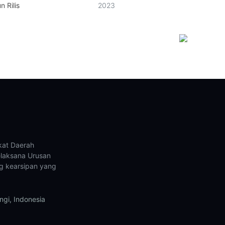
n Rilis
2023
kat Daerah
laksana Urusan
g kearsipan yang
gi, Indonesia