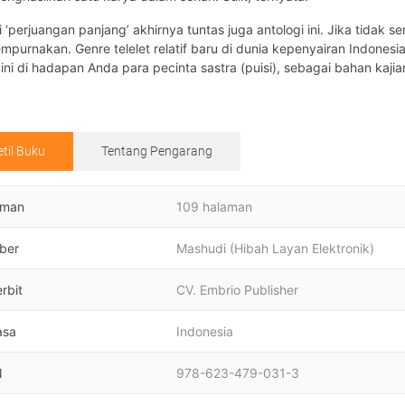
i ‘perjuangan panjang’ akhirnya tuntas juga antologi ini. Jika tida
purnakan. Genre telelet relatif baru di dunia kepenyairan Indonesi
t ini di hadapan Anda para pecinta sastra (puisi), sebagai bahan kajia
etil Buku
Tentang Pengarang
aman
109 halaman
ber
Mashudi (Hibah Layan Elektronik)
rbit
CV. Embrio Publisher
asa
Indonesia
N
978-623-479-031-3