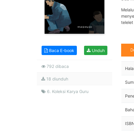
Melalu
menyem
telele
D
Baca E-book
Unduh
792 dibaca
Hal
18 diunduh
Sum
6. Koleksi Karya Guru
Pene
Bah
ISB