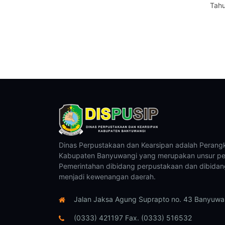
Tahu
Dinas Perpustakaan dan Kearsipan adalah Perang
Kabupaten Banyuwangi yang merupakan unsur pe
Pemerintahan dibidang perpustakaan dan dibidan
menjadi kewenangan daerah.
Jalan Jaksa Agung Suprapto no. 43 Banyuwan
(0333) 421197 Fax. (0333) 516532