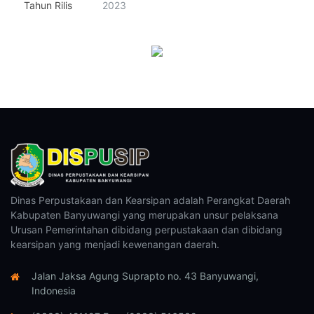
Tahun Rilis
2023
Dinas Perpustakaan dan Kearsipan adalah Perangkat Daerah
Kabupaten Banyuwangi yang merupakan unsur pelaksana
Urusan Pemerintahan dibidang perpustakaan dan dibidang
kearsipan yang menjadi kewenangan daerah.
Jalan Jaksa Agung Suprapto no. 43 Banyuwangi,
Indonesia